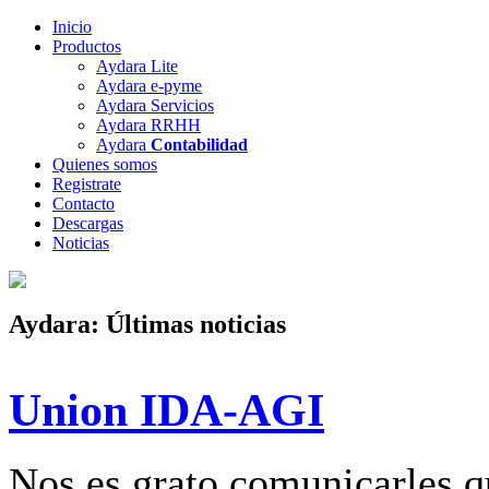
Inicio
Productos
Aydara Lite
Aydara e-pyme
Aydara Servicios
Aydara RRHH
Aydara
Contabilidad
Quienes somos
Registrate
Contacto
Descargas
Noticias
Aydara: Últimas noticias
Union IDA-AGI
Nos es grato comunicarles 